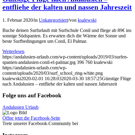
entfliehe der kalten und nassen Jahreszeit
1. Februar 2020
/
in
Unkategorisiert
/
von
ksalewski
Buche deinen Surfurlaub mit Surfschule Conil und fliege ab 89€ ins
sonnige Südspanien. Es erwarten dich die Wärme der Sonne und
beste Surfbedingungen um Conil, El Palmar.
Weiterlesen
https://andalusien-urlaub.com/wp-content/uploads/2019/03/surfen-
spanien-andalusien-conil-el-palmar.jpg
396
760
ksalewski
https://andalusien-urlaub.com/wp-
content/uploads/2020/03/surf_school_ring-white.png
ksalewski
2020-02-01 16:28:03
2020-03-30 18:57:25
Günstige Flüge
nach Andalusien – entfliehe der kalten und nassen Jahreszeit
Folge uns auf Facebook
Andalusien Urlaub
Öffne jetzt die Facebook-Seite
Trete unserer Facebook-Community bei