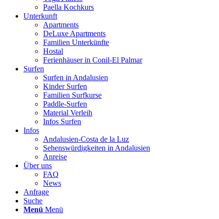
Paella Kochkurs
Unterkunft
Apartments
DeLuxe Apartments
Familien Unterkünfte
Hostal
Ferienhäuser in Conil-El Palmar
Surfen
Surfen in Andalusien
Kinder Surfen
Familien Surfkurse
Paddle-Surfen
Material Verleih
Infos Surfen
Infos
Andalusien-Costa de la Luz
Sehenswürdigkeiten in Andalusien
Anreise
Über uns
FAQ
News
Anfrage
Suche
Menü
Menü