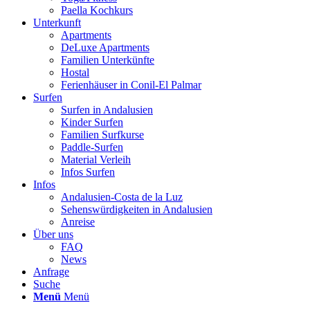
Paella Kochkurs
Unterkunft
Apartments
DeLuxe Apartments
Familien Unterkünfte
Hostal
Ferienhäuser in Conil-El Palmar
Surfen
Surfen in Andalusien
Kinder Surfen
Familien Surfkurse
Paddle-Surfen
Material Verleih
Infos Surfen
Infos
Andalusien-Costa de la Luz
Sehenswürdigkeiten in Andalusien
Anreise
Über uns
FAQ
News
Anfrage
Suche
Menü
Menü