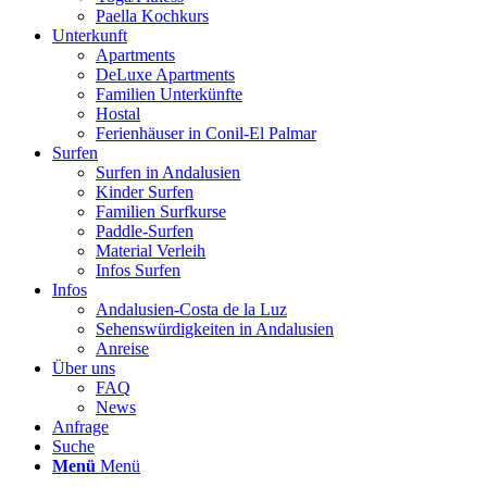
Paella Kochkurs
Unterkunft
Apartments
DeLuxe Apartments
Familien Unterkünfte
Hostal
Ferienhäuser in Conil-El Palmar
Surfen
Surfen in Andalusien
Kinder Surfen
Familien Surfkurse
Paddle-Surfen
Material Verleih
Infos Surfen
Infos
Andalusien-Costa de la Luz
Sehenswürdigkeiten in Andalusien
Anreise
Über uns
FAQ
News
Anfrage
Suche
Menü
Menü