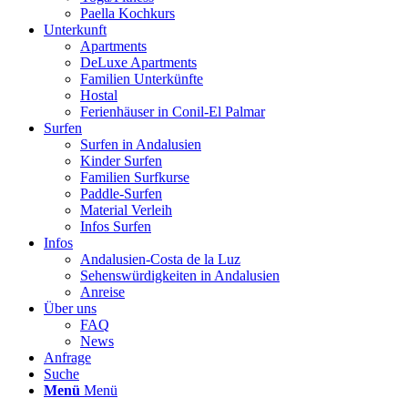
Paella Kochkurs
Unterkunft
Apartments
DeLuxe Apartments
Familien Unterkünfte
Hostal
Ferienhäuser in Conil-El Palmar
Surfen
Surfen in Andalusien
Kinder Surfen
Familien Surfkurse
Paddle-Surfen
Material Verleih
Infos Surfen
Infos
Andalusien-Costa de la Luz
Sehenswürdigkeiten in Andalusien
Anreise
Über uns
FAQ
News
Anfrage
Suche
Menü
Menü