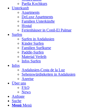
Paella Kochkurs
Unterkunft
Apartments
DeLuxe Apartments
Familien Unterkünfte
Hostal
Ferienhäuser in Conil-El Palmar
Surfen
Surfen in Andalusien
Kinder Surfen
Familien Surfkurse
Paddle-Surfen
Material Verleih
Infos Surfen
Infos
Andalusien-Costa de la Luz
Sehenswürdigkeiten in Andalusien
Anreise
Über uns
FAQ
News
Anfrage
Suche
Menü
Menü